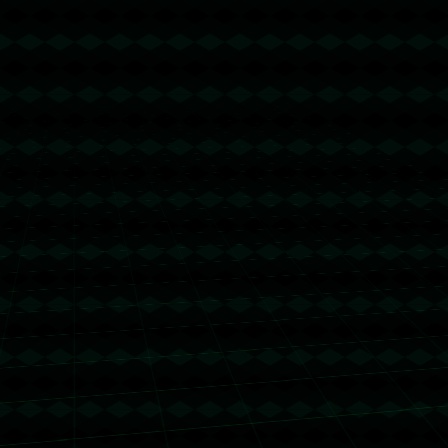
### **長期布局，共創未來**
馬刺的戰略方向從不僅僅服務於短期目標。在溫班亞瑪報銷的特殊情
況下，正是球隊重新審視未來的重要契機。透過坦賽模式積累選秀資
產，再輔以像保羅這樣的老將——無論是教練場上還是場下的支持，
都能幫助球隊快速提升競爭力。再結合總教練波波維奇的資深指導，
馬刺或許能在不遠的將來迎來重生，重新回到爭奪冠軍的行列。
馬刺的選擇不易，但只要方針清晰，未來可期。維克多·溫班亞瑪雖然
本季缺席，但他的存在依然是球隊的希望。而馬刺的坦賽模式和其他
潛在交易，將為這支年輕化的球隊打下更穩固的基礎。馬刺球迷們要
耐心等待，因為美好的時光總會到來。
上一篇：彭伟信抵马将正式掌男双 “魔术之手”能否带队攀新高峰？.
下一篇：曼城1-0复仇热刺！重返英超前四，哈兰德复出破门 萨维尼奥失单刀.