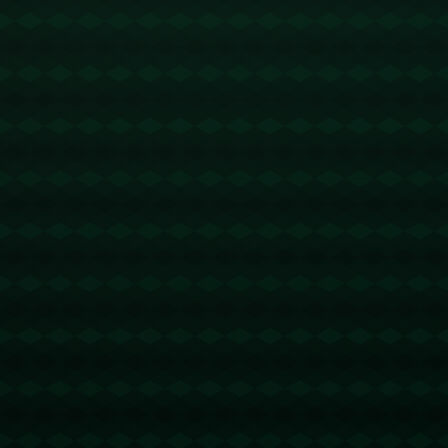
哈兰德的复出对曼城来说无疑是一个巨大的利好消息。作为球队的头
号射手，他不仅在进攻端给予了球队极大的支持，其强大的个人能力
也让对手在防守中疲于应对。
### 萨维尼奥失单刀-热刺的遗憾
与曼城积极进攻形成鲜明对比的是，热刺在本场比赛中的表现略显被
动。尤其是在关键时刻，萨维尼奥的一次单刀机会没能把握住，成为
了热刺本场比赛的一个重要转折点。如果萨维尼奥能够在那个关键时
刻冷静射门，或许比赛的结果将会完全不同。
萨维尼奥的失单刀机会，不仅直接影响了热刺的士气，也从侧面印证
了曼城防线的稳固性与***门将的神勇发挥***。
### 曼城重返英超前四的意义