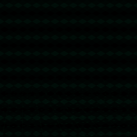
总的来说，曼城在这场比赛中不仅展现了强大的战斗力，还通过合理
的战术安排和高效的执行力，成功击败了强敌热刺。这场胜利无疑为
曼城在接下来的赛季中注入了新的活力和信心。
上一篇：溫班亞瑪本季報銷馬刺恐成「坦賽模式」 著眼未來可放飛保羅.