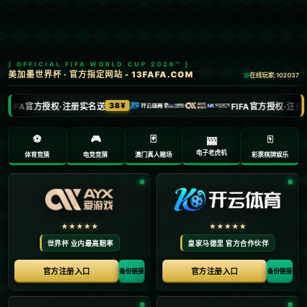
易倍平台官网
选择语言
新闻中心
曼城1-0复仇热刺！重返英超前四，哈兰德复出破门 萨维尼奥失
单刀.
发布时间: 2026-08-08
在刚刚结束的英超大战中，曼城凭借哈兰德的进球，以1-0击败热刺，
不仅成功复仇，还重新回到了英超的前四行列。这场比赛不仅让球迷
们兴奋不已，更是一场技战术的对决，为未来英超的走势增添了无限
悬念。
**前言**：在经历了几周的低迷之后，***曼城终于展现出王者归来的