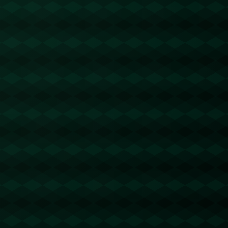
以4胜2负的战绩在四项单项比赛中各自占据一个四强席位。
检验。本文将深入探讨国羽在本次澳门公开赛中的表现，以
国羽毛球队实力的重要舞台。第四日的比赛中，中国队以
队整体的强大实力，更是对新老交替战略的验证。
自韩国的劲敌，成功挺进四强。男单项目上，一位被视作
日本的主要对手。这些成绩不但为中国队赢得了荣誉，也展示
默契的配合和灵活的战术调整，再次证明了自己的实力。男
中国组合就牢牢掌控比赛节奏，以**阵地战和快速反击**