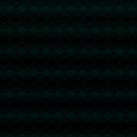
篇：盧明言哈登需學會節制勞累 旨在守護其健康長久.
篇：时隔5个月孙准浩再就业 加盟K2联赛的忠南牙山.
销售网点