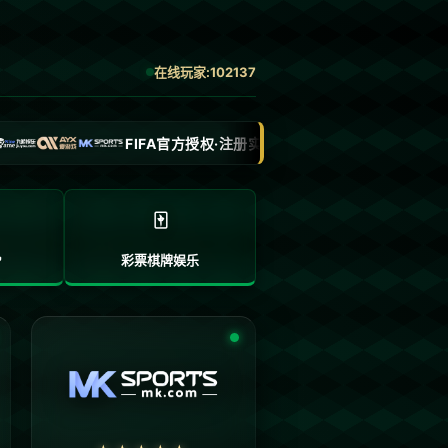
选择语言
71-7618600
们
产品中心
新闻中心
联系方式
单项四强中各占1席.