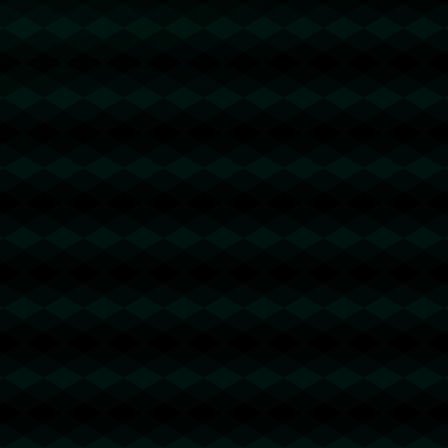
返回
留言反馈