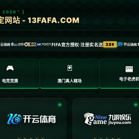
08
服务热线：
网站首页
关于我
前位置：
主页
>
新闻中心
澳门公开赛第4日国羽4胜2负 4