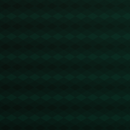
根据
的是
**