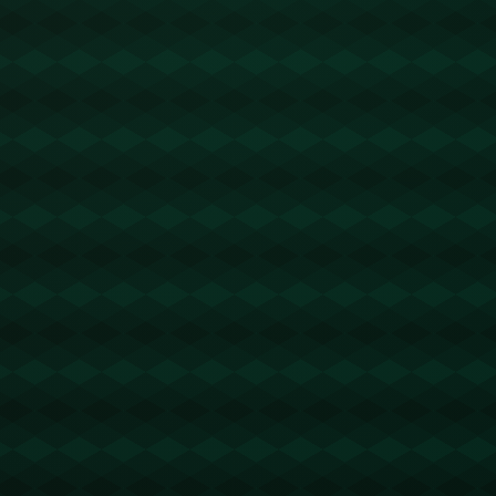
已公开的信息，全北现代这场比赛的教练团在部署战术时显得过于保守，
，**全北现代曾在类似对阵中多次表现出色**，面对这次失利，其间的
案例对比**