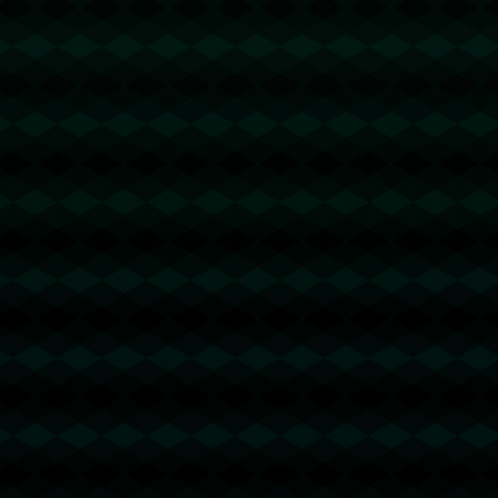
篇：天空体育：一名伦敦警察因足球流氓行为被开除，并禁止观赛三年.