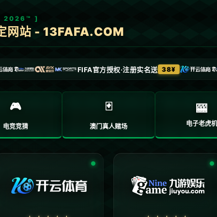
08
服务热线：
网站首页
关于我
前位置：
主页
>
新闻中心
0-1！全北现代“故意放水”？