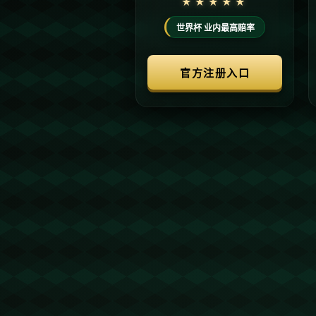
常见问题
在众
以0
这场
**
联系我们
在这
球率
心。