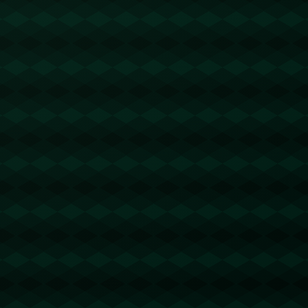
，但事后证实是因为球队内部的临时变动导致战术执行不
**分析球队的内部动态**，或许能为我们揭开“放水”疑