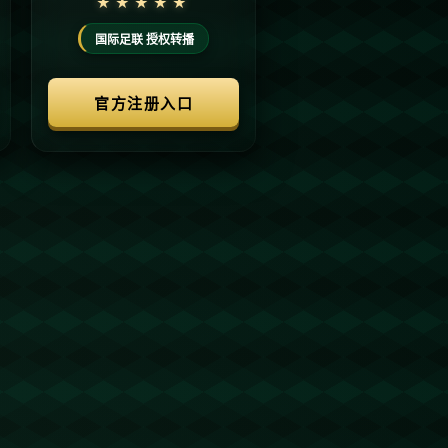
5
拼搏精神。然而，近日在一场引人注目的比赛中，全北现代
故意放水**。本文将深度解析这场比赛，从而探讨全北现代在
现代的表现却让人感到异常失望。整场比赛，球队不仅在控
，在关键的攻防转换环节，全北现代的表现都显得漫不经
赛朝着不利于自己的方向发展。