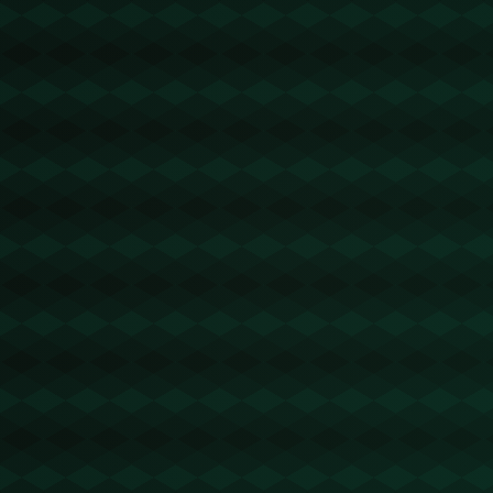
**
从全
三失
所谓
**
地址：
青海省黄南藏族自治州河南蒙古
族自治县多松乡
电子邮箱：admin@mrtbcn.com
电话：0871-7618600
传真：0871-7618600