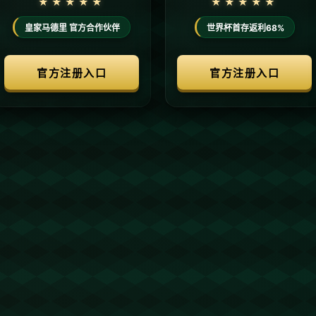
发布时间: 2026-08-0
多足球比赛中，观众最期待的无疑是场上的激烈对抗和球员们全心投入的
-1的比分失利，这让不少球迷质疑**“全北现代”**是否在这场比赛中**
比赛中的真实状态。
比赛概况**
场赛事中，全北现代面对的对手实力并不算顶尖。然而，比赛过程中全北
上居于劣势，进攻频率和射门次数也远低于其平时水平。更让人疑惑的是
这样的表现不禁让人怀疑，他们是否真的**毫无斗志**，甚至故意让比