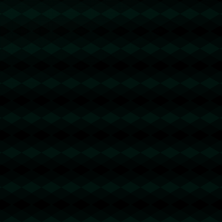
.
返回
留言反馈