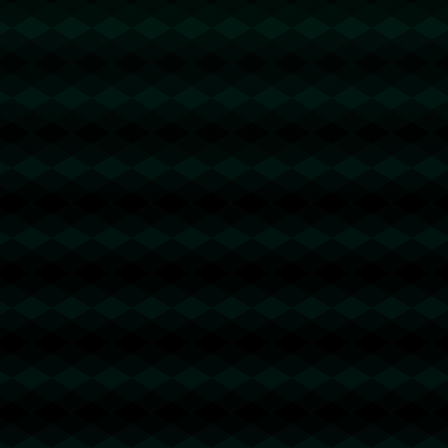
篇：认真的吗？欧文预测新赛季英超：阿森纳成为冠军，曼城仅仅排第四
篇：球隊0-0戰平對手 C羅憤怒離場！利雅得勝利爭冠陷入困境！.
销售网点