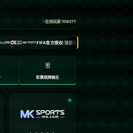
选择语言
71-7618600
们
产品中心
新闻中心
联系方式
.