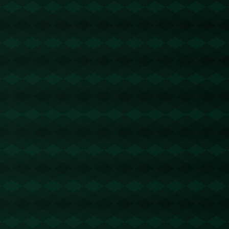
员方面的财政投入，必须与俱乐部的整体财政策略保持一
疏忽都可能带来严重的后果。加维事件正是一个鲜活的例
。