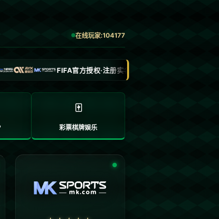
选择语言
71-7618600
们
产品中心
新闻中心
联系方式
註冊加維！.