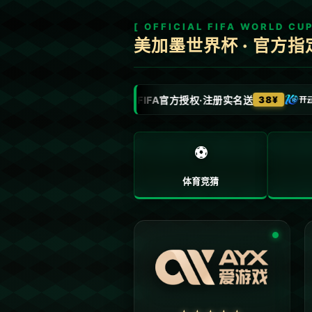
易倍平台官网
新闻中心
您当
公司动态