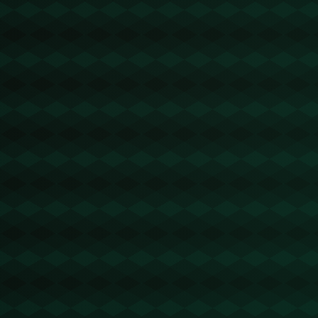
在现
地址：
青海省黄南藏族自治州河南蒙古
致。
族自治县多松乡
子，
电子邮箱：admin@mrtbcn.com
电话：0871-7618600
传真：0871-7618600