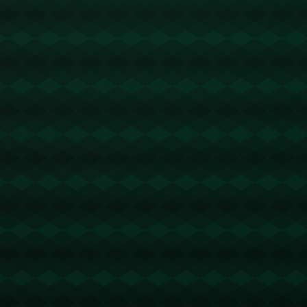
注意的是，此类问题并非巴萨独有。其他俱乐部也曾因财务管理问题陷入
假而禁止参加欧洲比赛。由此可见，良好的财务管理和行政效率不仅关系
加维本人而言，无法在赛季初注册可能会影响他的比赛出场机会和职业成