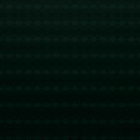
显著的变化是在防守强度的提升以及进攻节奏的加快，在此过程中，
两位双星球员的表现尤为突出，成为全队攻击力的核心。
比赛中的案例分析也值得关注。当比赛进行至第三节时，上海队落后
于北京。此刻，上海的明星球员没有惊慌失措，而是根据教练指导迅
速调整策略，利用快速的防守反击和精准的外围跳投，将比分逐渐拉
近。这一段的比赛过程，不仅展现了球员的个人能力，也展示了团队
整体配合的绝妙之处。
**关键词：上海、北京、CBA、双星、逆转**。在整个比赛中，"逆
转"无疑是上海在挑战中取得胜利的主题，而两位"双星"的发力则是其
最亮眼的点。随着比赛的深入，*上海球员的智慧与勇气*展现得淋漓