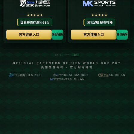
在**CBA**新赛季的一场激烈比赛中，**上海**主场迎战**北京**。
这场比赛不仅是两支球队的较量，更是对实力与策略的深度考验。最
终，凭借两位明星球员的卓越表现，上海队成功实现逆转，赢得了令
人瞩目的胜利。本文将探讨这场比赛中的关键因素，以及上海如何在
不利局面中发力逆袭。