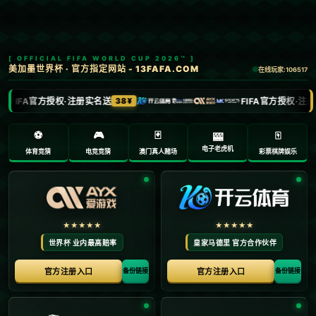
易倍平台官网
选择语言
新闻中心
[CBA]双星发力 上海主场逆转北京.
发布时间: 2026-08-08
**上海主场逆转北京：双星发力让胜利触手可及**