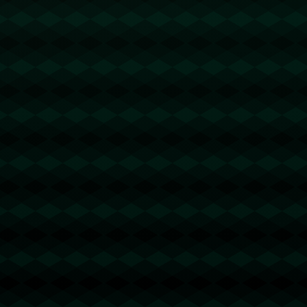
否認，**華盛頓巫師若想在短期內有所突破，僅依賴明星球員顯然難以持
設定上。貧乏的防守體系、轉換進攻過於依賴比爾與前鋒的個人發揮，這
迷的聲音更為直接，他們紛紛期盼巫師能夠在下個賽季中，基於當前核心
東部賽區重現巔峰。不可避免的是，任何新援的融入都取決於**團隊戰術
心力與時間，重新打造屬於巫師的致勝模式。
盛頓巫師隊的“補縫”行動是否會在未來見效？前鋒問題是否能借助新援與
篇：WTT新加坡大满贯赛 王曼昱／蒯曼获得女双冠军.