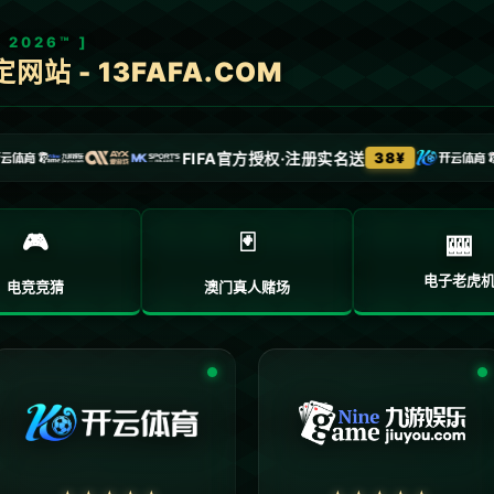
08
服务热线：
网站首页
关于我
前位置：
主页
>
新闻中心
場邊人語／巫師前鋒 寄