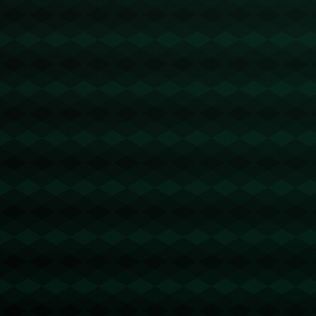
同時
還是
##