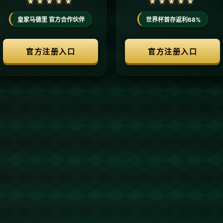
发布时间: 2026-08-0
場邊人語／巫師前鋒 寄望補縫
A這個充滿競爭的賽場上，每一支球隊都在不斷尋找平衡點，試圖填補場上漏洞、
zards）**作為聯盟中的老牌隊伍，近年來卻因戰績起伏不定而倍受關注
銜接**。究竟巫師隊的前鋒陣容能否填補關鍵空白？這成為了場邊觀眾熱
 問題的根源：巫師的“前鋒漏洞”
個賽季，華盛頓巫師的整體配置面臨一大挑戰，即**關鍵位置的深度不足
防守的銜接點，不僅需要快速轉換攻防角色，還要具備穩固的中距離投籃
，巫師隊的前鋒陣容在這些方面表現略顯薄弱。例如，代替布拉德利·比爾（Bra
yle Kuzma）**，儘管在得分端漸入佳境，卻因防守端不穩定而頻頻
使得球隊整體實力下滑至低谷。
 新賽季的補強寄望：潛力與實力並存