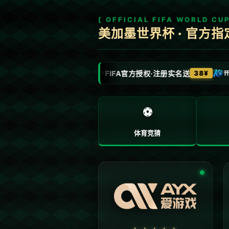
易倍平台官网
新闻中心
您当
公司动态