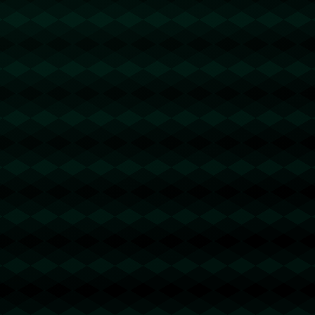
久**。專家認為，球隊目前的問題其實還在於整體的策略和
些問題都使得球隊的重建進程變得艱難。
陣容的基礎上，通過合理的交易與選秀填補陣容漏洞，從而
的靈活性與教練的應對策略**。這需要整個教練團隊投入更
戰術升級得到解決？這些都是值得長期觀察的焦點話題。*
返回