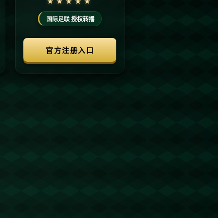
7
強化整體實力。**華盛頓巫師隊（Washington
。尤其是球迷的目光，始終聚焦於**前鋒位置的表現與球隊需
議的焦點。
**。而在前鋒位置上，這一問題尤為明顯。前鋒作為球隊進
能力以及防守對方核心球員的責任。
dley Beal）成為得分主力的**新生代球員柯茲馬
受人詬病。此外，更多擔任輪替角色的球員缺乏足夠的穩定輸