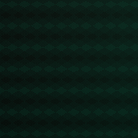
地址：
青海省黄南藏族自治州河南蒙古
族自治县多松乡
有報
电子邮箱：admin@mrtbcn.com
在過
电话：0871-7618600
Av
传真：0871-7618600
的契