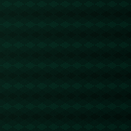
，重點圍繞前鋒位置，力求引入即戰力與潛力兼備的球員。
一例便是他們從波士頓引進了丹尼·阿夫迪亞（Deni
能力尚未全面開花，但他的防守意識與助攻能力為球隊提供了新