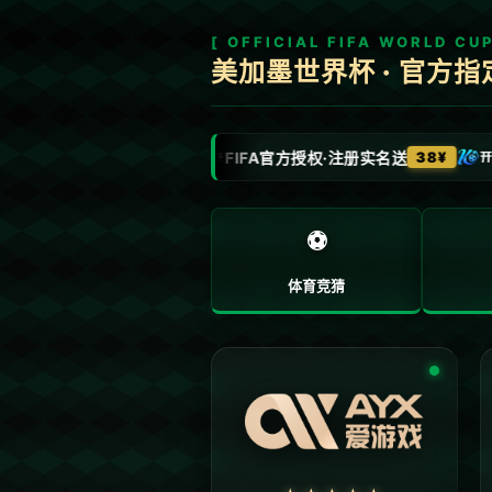
易倍平台官网
新闻中心
您当
公司动态