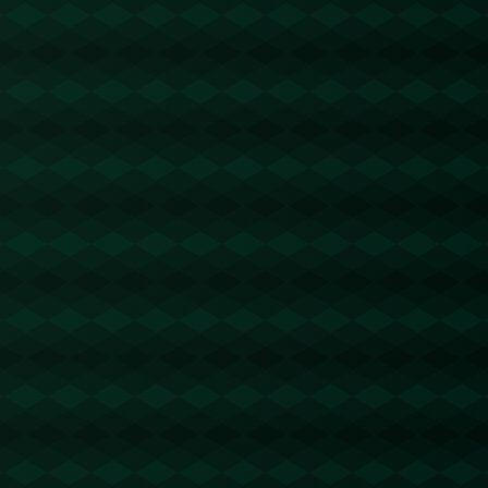
为单方面的较量。**伯恩利**作为一支以防守立命的球
伯恩利的防线多次被洞穿。比赛的第25分钟，德布劳内在禁
。曼城早早确立领先优势后继续控制中场，以压倒性的控球
长传后果断冲击防线，随后送出精准倒三角回传，为后插上的德
也彰显了曼城的进攻火力全面开花的特质。
要性。整场比赛，他以精准的传球和犀利的远射，不断撕开伯
了屏障作用，通过高压逼抢多次破坏对手控球，并迅速组织