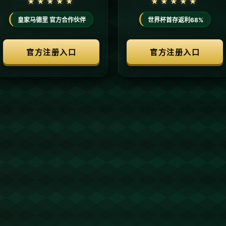
发布时间: 2026-08-0
英超第31轮：伯恩利主场饮恨，曼城2-0轻取胜利，德布劳内破门斯特林传射
刚结束的英超第31轮比赛中，**曼城**以2-0的比分战胜了**伯恩利*
强大的进攻实力，还将队内中场核心德布劳内与进攻尖刀斯特林的完美配
# **双方赛况：强者恒强，曼城全面压制**