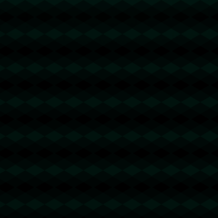
篇：英超第17輪阿森納3-1西漢姆聯 阿森納主場10連勝7分領跑英超！沒
篇：亚冬会｜“希望学习中方经验，推动沙特冰雪运动发展”——访沙特代表
销售网点