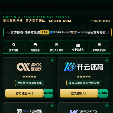
易倍平台官网
选择语言
新闻中心
阿森纳和热刺可能豪掷1亿英镑争夺伊萨克.
发布时间: 2026-08-08
**阿森纳和热刺可能豪掷1亿英镑争夺伊萨克**
在这个瞬息万变的足球世界中，转会新闻总是引人注目。而近日，关
于*阿森纳和热刺*可能争夺瑞典前锋*伊萨克*的传闻引起了广泛关
注。这两大英超劲旅为了提升锋线实力，不惜花费1亿英镑，将目光投
向了这位年轻而又充满潜力的球员。
**伊萨克的崛起**