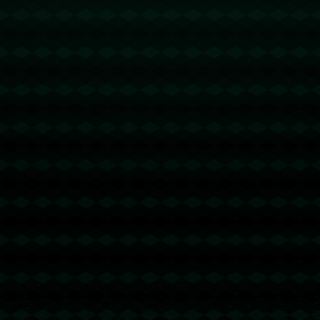
望。双方都认为，伊萨克无论在竞技层面还是商业开发上，都具备足
够的吸引力。他的加盟不仅提升了球队的竞技水平，也为赞助商和球
迷带来了更多期待。
**个案分析：引导球队崛起的年轻巨星**
我们不妨回顾几例成功的引援个案，例如，*巴黎圣日耳曼的姆巴佩*
和*曼城的哈兰德*。两者都是通过高额投入获得了年轻且充满潜力的
球员。在他们加盟后，球队的整体实力和影响力得到了显著提升。伊
萨克若加入阿森纳或热刺，有望复制这种成功，为球队带来新一轮的
突破。
综上所述，**阿森纳和热刺在竞逐伊萨克的过程中，可以看到两个俱
乐部在追求成功的不同路径和策略。**无论最终这笔交易花落谁家，
伊萨克的职业生涯都将迎来一个全新阶段，而英超赛场也将因此更加
精彩纷呈。伊萨克对于足球界的吸引力，不仅仅体现在他的技术，更
在于他为未来足球文化可能带来的创新和活力。