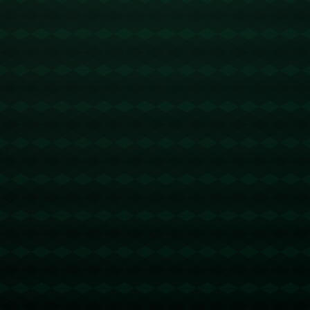
**阿森纳的需求**
阿森纳近年来一直在寻求前锋线上的升级，他们需要一个能够稳定输
出进球的球员。随着球队阵容逐渐年轻化，伊萨克这样的球员无疑是
理想的选择。他的加盟将能够为阿森纳**提供更多的进攻选择**，并
与年轻的中场球员形成良好的化学反应。埃梅里的战术体系需要这样
一名高速、高效的前锋，以便在未来的英超竞争中占据有利位置。
**热刺的引援策略**
另一方面，热刺在*哈里·凯恩*留队的背景下，依然渴望增强锋线深
度。伊萨克的到来将为热刺提供更多变化，并减轻凯恩的进攻压力。
孔蒂的战术体系也非常适合拥有身体素质出众的伊萨克，预计他在进
入球队后能够迅速适应并发挥作用。热刺的引援不仅仅是为了当前，
更是为了未来几年打下坚实基础。
**经济投入的考量**
动辄1亿英镑的转会费对任何球队来说都是重大投资。而对于阿森纳和
热刺而言，这笔交易不仅是在购入一名球员，更是在购入未来的希